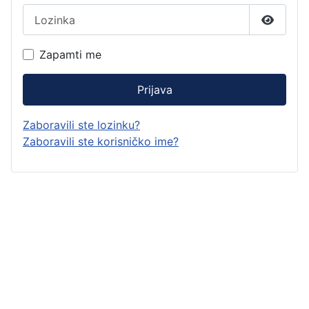
Lozinka
Prikaži 
Zapamti me
Prijava
Zaboravili ste lozinku?
Zaboravili ste korisničko ime?