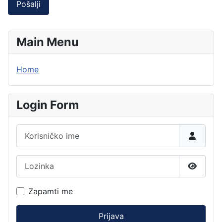
Pošalji
Main Menu
Home
Login Form
Korisničko ime
Lozinka
Prikaži 
Zapamti me
Prijava